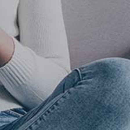
h
a.
el
ym
er
e
a
a
i
eń
rę
z.
eń