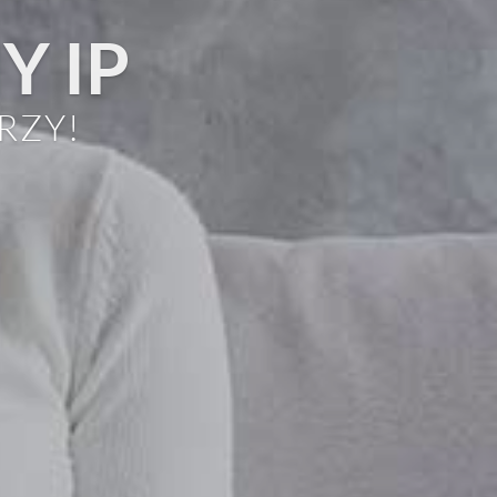
NE
m
e
a
4
ze
 8
h