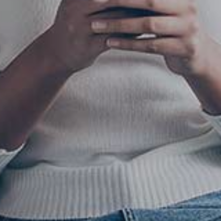
drzwiami
lub natychmiastowo
Wysoka jakość obrazu nawet w warunkac
wejść NO/NC oraz 1 wyjście alarmowe.
alarmowych do obsługi przycisku dzwonk
Wiadomość może być nagrywana
dodatkowy, wewnętrzy panel wejścia. Pan
Możliwość otwierania drzwi lub bramy
Pełna komunikacja z innymi lokalami lub
Kamera o szerokim kącie widzenia, równ
Obudowa zapewniająca ochronę
Obraz w kolorze i wysokiej jakości
ilością przewodów. Technologia Power ov
Pamięć umożliwiająca zapis do 100 zdjęć
Dwa niezależne przekaźniki, umożliwiając
Możliwość otwierania drzwi lub bramy
nocnych, dzięki automatycznemu
Linie alarmowe posiadają do dyspozycji 3
Wciśniecie przycisku sygnalizowane jest
natychmiastowo lub dopiero
podłączany jest bezpośrednio do monitor
możliwość rozmowy z gośćmi
Automatyczne podświetlenie wyświetlacz
za pomocą kart zbliżeniowych, dzięki
Podgląd obrazu z kamer wbudowanych
z domownikami znajdującymi się w innej
aż 128°m, zapewnia możliwość obserwacj
przed deszczem o silnym natężeniu,
w warunkach nocnych, dzięki
Ethernet (PoE) umożliwia zasilanie urządz
i 10 filmów. Możliwość rozbudowy kartą
Przekaźnik NO / NC umożliwiający
sterowanie drzwiami/furtką oraz bramą.
za pomocą kodu dostępu.
podświetleniu LED po wykryciu ruchu
typy wyzwalania: natychmiastowy,
osobnym sygnałem dźwiękowym,
po nie odebraniu połączenia. Wiadomości
abonenckiego. Posiada wbudowaną kame
oraz przycisków przy podejściu
wbudowanemu czytnikowi Unique 125 kH
w panele wejściowe oraz z kamer IP
oraz sterowania bramą i drzwiami
części domu. Monitor umożliwia również
znacznie większej powierzchni.
padającym pod dowolnym kierunkiem.
automatycznemu doświetleniu LED.
oraz ich komunikacje przy pomocy
pamięci SD.
sterowanie drzwiami.
przez czujnik IR.
z opóźnieniem oraz natychmiastowy 24h.
co zapewnia natychmiastową informację
głosowe zapisywane są w rejestrze połącz
z doświetleniem LED oraz przekaźnik
do urządzenia.
Do 5 kart zbliżeniowych dla jednego
(maksymalnie 32 kamery IP w systemie).
wysyłanie wiadomości tekstowych
podgląd z kamer paneli wejściowych
przewodu teleinformatycznego UTP.
Alarm sygnalizowany jest również
o oczekującym gościu.
wraz ze zdjęciem lub nagraniem wideo
do sterowania drzwiami.
mieszkania.
do określonej grupy mieszkańców lub
i z kamery panelu drzwiowego
na monitorze ochrony NVE-GM200.
odwiedzającego.
do wybranego lokatora.
powiadomienia PUSH o alarmach